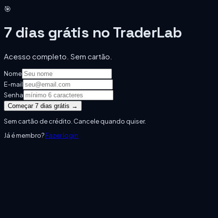
🎯
7 dias grátis no TraderLab
Acesso completo. Sem cartão.
Nome
E-mail
Senha
Começar 7 dias grátis →
Sem cartão de crédito. Cancele quando quiser.
Já é membro?
Fazer login